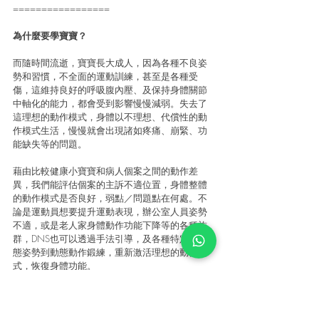
=================
為什麼要學寶寶？
而隨時間流逝，寶寶長大成人，因為各種不良姿
勢和習慣，不全面的運動訓練，甚至是各種受
傷，這維持良好的呼吸腹內壓、及保持身體關節
中軸化的能力，都會受到影響慢慢減弱。失去了
這理想的動作模式，身體以不理想、代償性的動
作模式生活，慢慢就會出現諸如疼痛、崩緊、功
能缺失等的問題。
藉由比較健康小寶寶和病人個案之間的動作差
異，我們能評估個案的主訴不適位置，身體整體
的動作模式是否良好，弱點／問題點在何處。不
論是運動員想要提升運動表現，辦公室人員姿勢
不適，或是老人家身體動作功能下降等的各種族
群，DNS也可以透過手法引導，及各種特定的靜
態姿勢到動態動作鍛練，重新激活理想的動作模
式，恢復身體功能。
下期，再和大家介紹一下DNS姿勢下的不同鍛練
運動！