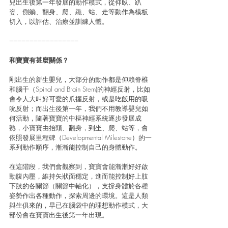
兒出生後第一年發展的動作模式，從仰臥、趴
姿、側躺、翻身、爬、跪、站、走等動作為模板
切入，以評估、治療並訓練人體。
=================
和寶寶有甚麼關係？
剛出生的新生嬰兒，大部分的動作都是仰賴脊椎
和腦干（Spinal and Brain Stem)的神經反射，比如
會令人大叫好可愛的爪握反射，或是吃飯用的吸
吮反射；而出生後第一年，我們不用教導嬰兒如
何活動，隨著寶寶的中樞神經系統逐步發展成
熟，小寶寶由抬頭、翻身，到坐、爬、站等，會
依照發展里程碑（Developmental Milestone）的一
系列動作順序，漸漸能控制自己的身體動作。
在這階段，我們會觀察到，寶寶會能漸漸好好啟
動腹內壓，維持矢狀面穩定，進而能控制好上肢
下肢的各關節（關節中軸化），支撐身體於各種
姿勢作出各種動作，探索周邊的環境。這是人類
與生俱來的，早已在腦袋中的理想動作模式，大
部份會在寶寶出生後第一年出現。